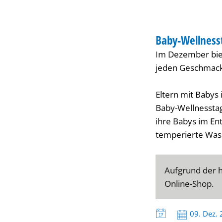
AGGUA
GESUNDHEIT
Baby-Wellness
KATEGORIE: GESU
Im Dezember bie
jeden Geschmack
Eltern mit Babys 
Baby-Wellnesstag
ihre Babys im En
temperierte Was
Aufgrund der h
Online-Shop.
Datum:
09. Dez.