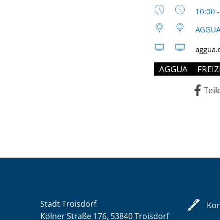
Uhrzeit
10:00 
AGGUA 
aggua.
AGGUA
FREIZ
Teil
Stadt Troisdorf
Kon
Kölner Straße 176, 53840 Troisdorf