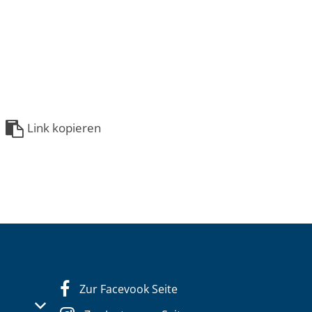
Link kopieren
Zur Facevook Seite
s- oder Schließzeiten auszublenden