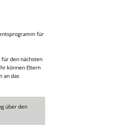
entsprogramm für
t für den nächsten
hr können Eltern
m an das
ng über den