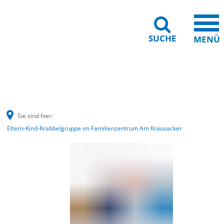
SUCHE
MENÜ
Barrierefreiheit
Leichte Sprache
Sie sind hier:
Eltern-Kind-Krabbelgruppe im Familienzentrum Am Krausacker
Eltern-
Kind-
Krabbelgruppe
im
Familienzentrum