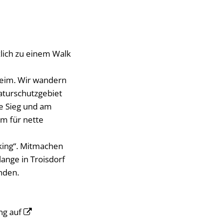
lich zu einem Walk
heim. Wir wandern
aturschutzgebiet
ie Sieg und am
um für nette
lking“. Mitmachen
lange in Troisdorf
nden.
ing auf