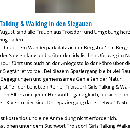
s Talking & Walking in den Siegauen
DERUNG
August, sind alle Frauen aus Troisdorf und Umgebung herz
eingeladen.
 Uhr ab dem Wanderparkplatz an der Bergstraße in Berg
der Sieg entlang und später den idyllischen Uferweg im N
Tour führt uns auch an der Anlegestelle der Fähre über d
r Siegfähre“ vorbei. Bei diesem Spaziergang bleibt viel Ra
 Begegnungen und gemeinsames Genießen der Natur.
 ist Teil der beliebten Reihe „Troisdorf Girls Talking & Wa
en Alters und jeder Herkunft – ganz gleich, ob sie schon 
seit Kurzem hier sind. Der Spaziergang dauert etwa 1½ Stu
ist kostenlos und eine Anmeldung nicht erforderlich.
ationen unter dem Stichwort Troisdorf Girls Talking Walk