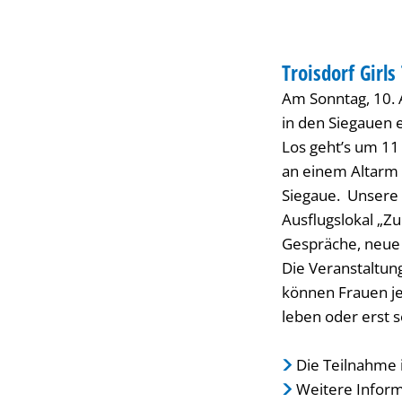
&
WANDERUNG
Walking
Troisdorf Girl
KATEGORIE: WAN
Am Sonntag, 10. 
in
in den Siegauen 
Los geht’s um 11
den
an einem Altarm 
Siegaue. Unsere 
Siegauen
Ausflugslokal „Zu
Gespräche, neue
Die Veranstaltung
können Frauen jed
leben oder erst 
Die Teilnahme 
Weitere Inform