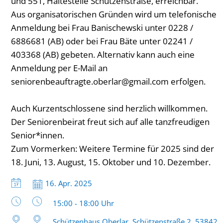
und 551, Haltestelle Schützenstraße, erreichbar.
Aus organisatorischen Gründen wird um telefonische
Anmeldung bei Frau Banischewski unter 0228 /
6886681 (AB) oder bei Frau Bäte unter 02241 /
403368 (AB) gebeten. Alternativ kann auch eine
Anmeldung per E-Mail an
seniorenbeauftragte.oberlar@gmail.com erfolgen.
Auch Kurzentschlossene sind herzlich willkommen.
Der Seniorenbeirat freut sich auf alle tanzfreudigen
Senior*innen.
Zum Vormerken: Weitere Termine für 2025 sind der
18. Juni, 13. August, 15. Oktober und 10. Dezember.
Datum:
16. Apr. 2025
Uhrzeit:
15:00 - 18:00 Uhr
Schützenhaus Oberlar, Schützenstraße 2, 53842