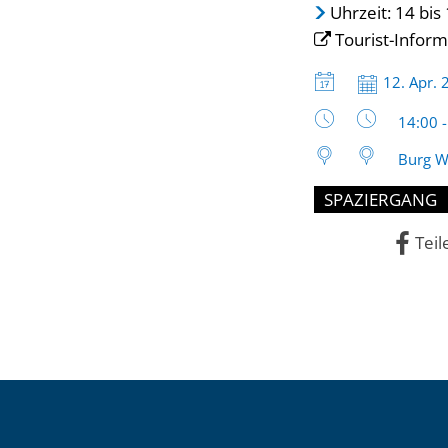
Uhrzeit: 14 bis
Tourist-Inform
Datum:
12. Apr.
Uhrzeit
14:00 
Burg W
SPAZIERGANG
Teil