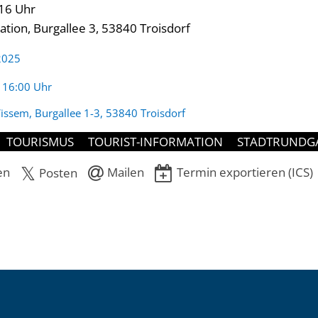
 16 Uhr
ation, Burgallee 3, 53840 Troisdorf
 2025
:
- 16:00 Uhr
issem, Burgallee 1-3, 53840 Troisdorf
TOURISMUS
TOURIST-INFORMATION
STADTRUNDG
en
Mailen
Termin exportieren (ICS)
Posten