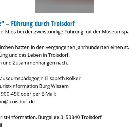
e“ – Führung durch Troisdorf
DERUNG
 heißt es bei der zweistündige Führung mit der Museumspä
Kirchen hatten in den vergangenen Jahrhunderten einen st
ung und das Leben in Troisdorf.
en und Zusammenhängen nach.
 Museumspädagogin Elisabeth Rölker
urist-Information Burg Wissem
 900-456 oder per E-Mail:
ion@troisdorf.de
rist-Information, Burgallee 3, 53840 Troisdorf
il