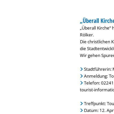
Führung
WANDERUNG
durch
„Überall Kirch
KATEGORIE: WAN
„Überall Kirche“
Troisdorf
Rölker.
Die christlichen 
die Stadtentwickl
Wir gehen Spur
Stadtführerin:
Anmeldung: To
Telefon: 02241
tourist-informat
Treffpunkt: Tou
Datum: 12. Apr