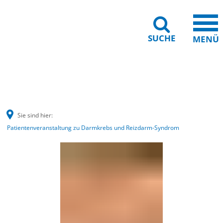
SUCHE
MENÜ
Barrierefreiheit
Leichte Sprache
Sie sind hier:
Patientenveranstaltung zu Darmkrebs und Reizdarm-Syndrom
Patientenveranstaltung
zu
Darmkrebs
und
Reizdarm-