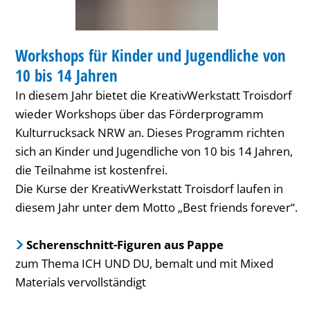
von
WORKSHOP
10
Workshops für Kinder und Jugendliche von
KATEGORIE: WORKSHOP
bis
10 bis 14 Jahren
14
In diesem Jahr bietet die KreativWerkstatt Troisdorf
Jahren
wieder Workshops über das Förderprogramm
Kulturrucksack NRW an. Dieses Programm richten
sich an Kinder und Jugendliche von 10 bis 14 Jahren,
die Teilnahme ist kostenfrei.
Die Kurse der KreativWerkstatt Troisdorf laufen in
diesem Jahr unter dem Motto „Best friends forever“.
Scherenschnitt-Figuren aus Pappe
zum Thema ICH UND DU, bemalt und mit Mixed
Materials vervollständigt