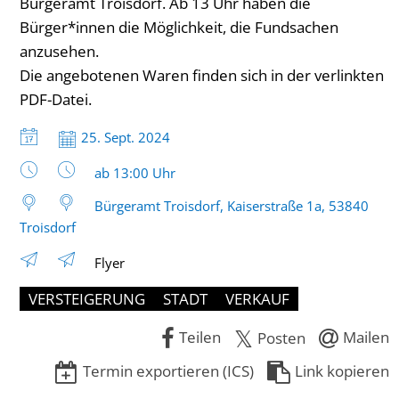
Bürgeramt Troisdorf. Ab 13 Uhr haben die
Bürger*innen die Möglichkeit, die Fundsachen
anzusehen.
Die angebotenen Waren finden sich in der verlinkten
PDF-Datei.
Datum:
25. Sept. 2024
Uhrzeit:
ab 13:00 Uhr
Bürgeramt Troisdorf, Kaiserstraße 1a, 53840
Troisdorf
Flyer
VERSTEIGERUNG
STADT
VERKAUF
Teilen
Mailen
Posten
Termin exportieren (ICS)
Link kopieren