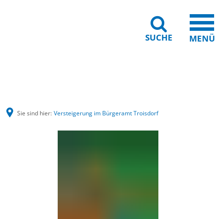
SUCHE
MENÜ
Barrierefreiheit
Leichte Sprache
Sie sind hier:
Versteigerung im Bürgeramt Troisdorf
Versteigerung
im
Bürgeramt
Troisdorf