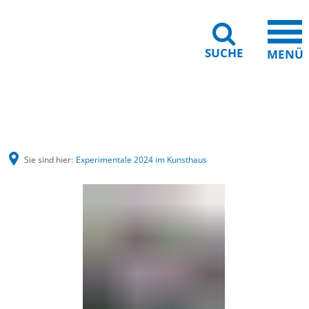
SUCHE
MENÜ
Barrierefreiheit
Leichte Sprache
Sie sind hier:
Experimentale 2024 im Kunsthaus
Experimentale
2024
im
Kunsthaus