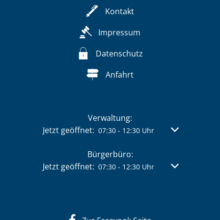
Kontakt
Impressum
Datenschutz
Anfahrt
Verwaltung:
Klicken, um weitere Öffnungs- oder Schließzeit
Jetzt geöffnet:
Von 07:30 bis 
07:30
-
12:30
Uhr
Bürgerbüro:
Klicken, um weitere Öffnungs- oder Schließzeit
Jetzt geöffnet:
Von 07:30 bis 
07:30
-
12:30
Uhr