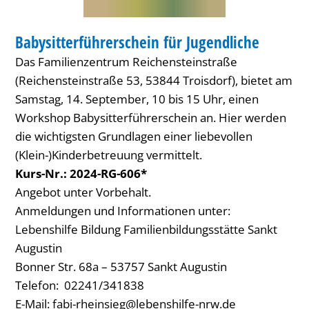
FAMILIENZENTRUM / KITA
Babysitterführerschein für Jugendliche
KATEGORIE: FAMILIENZENTRUM / KITA
Das Familienzentrum Reichensteinstraße
(Reichensteinstraße 53, 53844 Troisdorf), bietet am
Samstag, 14. September, 10 bis 15 Uhr, einen
Workshop Babysitterführerschein an. Hier werden
die wichtigsten Grundlagen einer liebevollen
(Klein-)Kinderbetreuung vermittelt.
Kurs-Nr.: 2024-RG-606*
Angebot unter Vorbehalt.
Anmeldungen und Informationen unter:
Lebenshilfe Bildung Familienbildungsstätte Sankt
Augustin
Bonner Str. 68a – 53757 Sankt Augustin
Telefon: 02241/341838
E-Mail:
fabi-rheinsieg@lebenshilfe-nrw.de