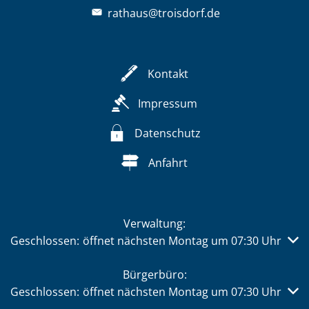
rathaus@troisdorf.de
Kontakt
Impressum
Datenschutz
Anfahrt
Verwaltung:
Klicken, um weitere Öffnungs- oder Schließzeiten auszub
Geschlossen:
öffnet nächsten Montag um 07:30 Uhr
Bürgerbüro:
Klicken, um weitere Öffnungs- oder Schließzeiten auszub
Geschlossen:
öffnet nächsten Montag um 07:30 Uhr