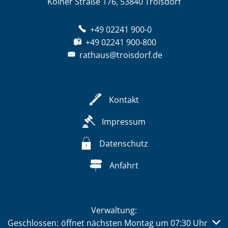
Kölner Straße 176, 53840 Troisdorf
+49 02241 900-0
+49 02241 900-800
rathaus@troisdorf.de
Kontakt
Impressum
Datenschutz
Anfahrt
Verwaltung:
Klicken, um weitere Öffnungs- oder Schließzeiten auszub
Geschlossen:
öffnet nächsten Montag um 07:30 Uhr