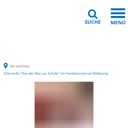
SUCHE
MENÜ
Barrierefreiheit
Leichte Sprache
Sie sind hier:
Elterninfo "Von der Kita zur Schule" im Familienzentrum Rübkamp
Elterninfo
"Von
der
Kita
zur