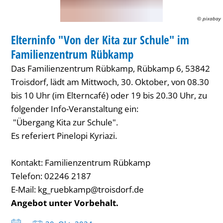
Schule"
© pixabay
FAMILIENZENTRUM / KITA
im
Elterninfo "Von der Kita zur Schule" im
KATEGORIE: FAMILIENZENTRUM / KITA
Familienzentrum
Familienzentrum Rübkamp
Rübkamp
Das Familienzentrum Rübkamp, Rübkamp 6, 53842
Troisdorf, lädt am Mittwoch, 30. Oktober, von 08.30
bis 10 Uhr (im Elterncafé) oder 19 bis 20.30 Uhr, zu
folgender Info-Veranstaltung ein:
"Übergang Kita zur Schule".
Es referiert Pinelopi Kyriazi.
Kontakt: Familienzentrum Rübkamp
Telefon: 02246 2187
E-Mail: kg_ruebkamp@troisdorf.de
Angebot unter Vorbehalt.