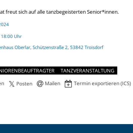
t freut sich auf alle tanzbegeisterten Senior*innen.
 2024
:
- 18:00 Uhr
enhaus Oberlar, Schützenstraße 2, 53842 Troisdorf
NIORENBEAUFTRAGTER
TANZVERANSTALTUNG
en
Mailen
Termin exportieren (ICS)
Posten