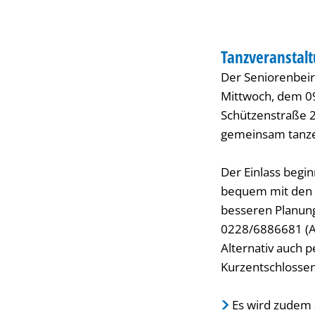
TANZ
Tanzveranstalt
KATEGORIE: TANZ
Der Seniorenbeira
Mittwoch, dem 09
Schützenstraße 2
gemeinsam tanz
Der Einlass begin
bequem mit den B
besseren Planung
0228/6886681 (A
Alternativ auch 
Kurzentschlossen
Es wird zudem 