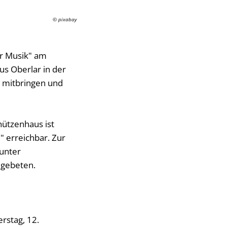
© pixabay
er Musik" am
us Oberlar in der
l mitbringen und
hützenhaus ist
" erreichbar. Zur
unter
 gebeten.
rstag, 12.