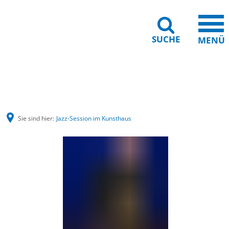
SUCHE
MENÜ
Barrierefreiheit
Leichte Sprache
Sie sind hier:
Jazz-Session im Kunsthaus
Jazz-
Session
im
Kunsthaus