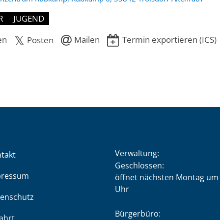
R
JUGEND
en
Mailen
Termin exportieren (ICS)
Posten
Verwaltung:
takt
Klicken, um weitere Öffnung
Geschlossen:
pressum
öffnet nächsten Montag um 
Uhr
enschutz
Bürgerbüro:
ahrt