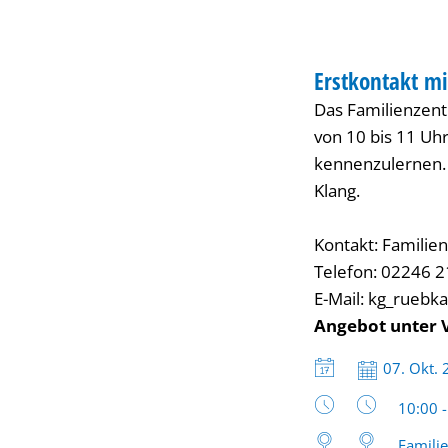
FAMILIENZENTRUM
Erstkontakt m
KATEGORIE: FAMIL
Das Familienzent
von 10 bis 11 Uh
kennenzulernen. 
Klang.
Kontakt: Famili
Telefon: 02246 
E-Mail: kg_ruebk
Angebot unter 
Datum:
07. Okt.
Uhrzeit
10:00 
Famili