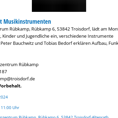
 / KITA
it Musikinstrumenten
IENZENTRUM / KITA
rum Rübkamp, Rübkamp 6, 53842 Troisdorf, lädt am Mont
r, Kinder und Jugendliche ein, verschiedene Instrumente
Peter Bauchwitz und Tobias Bedorf erklären Aufbau, Fun
enzentrum Rübkamp
2187
amp@troisdorf.de
Vorbehalt.
 2024
:
- 11:00 Uhr
enzentrum Rübkamp, Rübkamp 6, 53842 Troisdorf-Altenrath