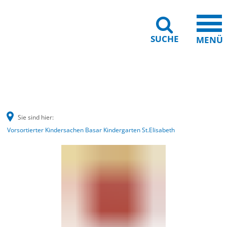
SUCHE
MENÜ
Barrierefreiheit
Leichte Sprache
Sie sind hier:
Vorsortierter Kindersachen Basar Kindergarten St.Elisabeth
Vorsortierter
Kindersachen
Basar
Kindergarten
St.Elisabeth