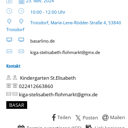
Datum:
23. Nov. 2024
Uhrzeit:
10:00 - 12:00 Uhr
Troisdorf, Marie-Lene-Rödder-Straße 4, 53840
Troisdorf
basarlino.de
kiga-stelisabeth-flohmarkt@gmx.de
Kontakt
Kindergarten St.Elisabeth
022412663860
kiga-stelisabeth-flohmarkt@gmx.de
BASAR
Teilen
Mailen
Posten