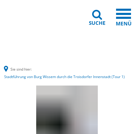
SUCHE
MENÜ
Barrierefreiheit
Leichte Sprache
Sie sind hier:
Stadtführung von Burg Wissem durch die Troisdorfer Innenstadt (Tour 1)
Stadtführung
von
Burg
Wissem
durch