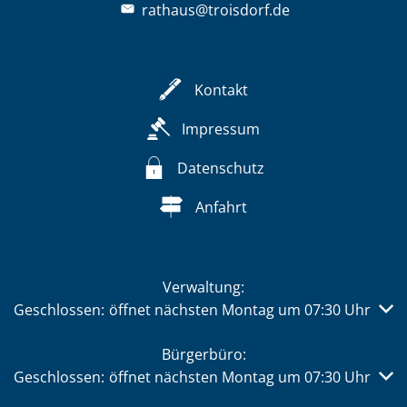
rathaus@troisdorf.de
Kontakt
Impressum
Datenschutz
Anfahrt
Verwaltung:
Klicken, um weitere Öffnungs- oder Schließzeiten auszub
Geschlossen:
öffnet nächsten Montag um 07:30 Uhr
Bürgerbüro:
Klicken, um weitere Öffnungs- oder Schließzeiten auszub
Geschlossen:
öffnet nächsten Montag um 07:30 Uhr