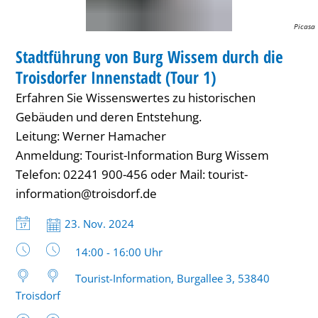
die
Picasa
FÜHRUNG
Troisdorfer
Stadtführung von Burg Wissem durch die
KATEGORIE: FÜHRUNG
Innenstadt
Troisdorfer Innenstadt (Tour 1)
(Tour
Erfahren Sie Wissenswertes zu historischen
1)
Gebäuden und deren Entstehung.
Leitung: Werner Hamacher
Anmeldung: Tourist-Information Burg Wissem
Telefon: 02241 900-456 oder Mail: tourist-
information@troisdorf.de
Datum:
23. Nov. 2024
Uhrzeit:
14:00 - 16:00 Uhr
Tourist-Information, Burgallee 3, 53840
Troisdorf