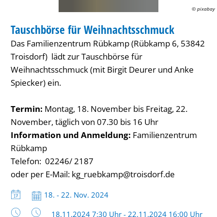
© pixabay
FAMILIENZENTRUM / KITA
Tauschbörse für Weihnachtsschmuck
KATEGORIE: FAMILIENZENTRUM / KITA
Das Familienzentrum Rübkamp (Rübkamp 6, 53842
Troisdorf) lädt zur Tauschbörse für
Weihnachtsschmuck (mit Birgit Deurer und Anke
Spiecker) ein.
Termin:
Montag, 18. November bis Freitag, 22.
November, täglich von 07.30 bis 16 Uhr
Information und Anmeldung:
Familienzentrum
Rübkamp
Telefon: 02246/ 2187
oder per E-Mail: kg_ruebkamp@troisdorf.de
Datum:
18. - 22. Nov. 2024
Uhrzeit:
18.11.2024 7:30 Uhr - 22.11.2024 16:00 Uhr