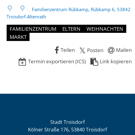
Familienzentrum Rübkamp, Rübkamp 6, 53842
Troisdorf-Altenrath
FAMILIENZENTRUM
ELTERN
WEIHNACHTEN
MARKT
Teilen
Mailen
Posten
Termin exportieren (ICS)
Link kopieren
Stadt Troisdorf
Kölner Straße 176, 53840 Troisdorf