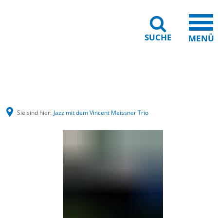
SUCHE
MENÜ
Barrierefreiheit
Leichte Sprache
Sie sind hier:
Jazz mit dem Vincent Meissner Trio
Jazz
mit
dem
Vincent
Meissner