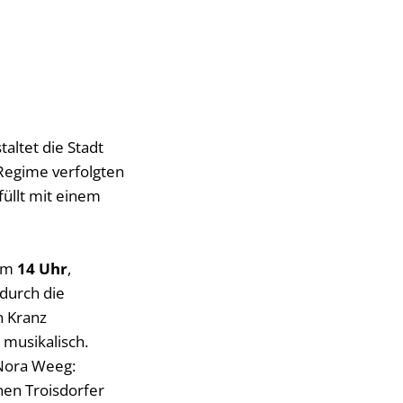
altet die Stadt
Regime verfolgten
üllt mit einem
um
14 Uhr
,
durch die
n Kranz
 musikalisch.
 Nora Weeg:
hen Troisdorfer