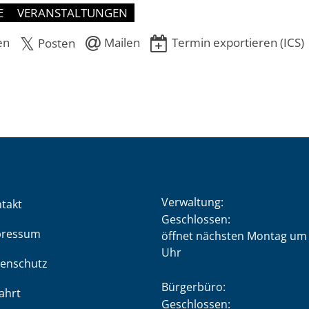
E
VERANSTALTUNGEN
en
Mailen
Termin exportieren (ICS)
Posten
Verwaltung:
takt
Klicken, um weitere Öffnung
Geschlossen:
pressum
öffnet nächsten Montag um 
Uhr
enschutz
Bürgerbüro:
ahrt
Klicken, um weitere Öffnung
Geschlossen: