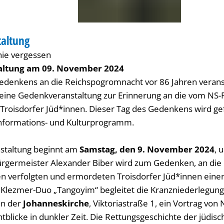
taltung
NKFEIER
nie vergessen
ltung am 09. November 2024
edenkens an die Reichspogromnacht vor 86 Jahren veranst
 eine Gedenkveranstaltung zur Erinnerung an die vom NS-
roisdorfer Jüd*innen. Dieser Tag des Gedenkens wird gef
nformations- und Kulturprogramm.
staltung beginnt am
Samstag, den 9. November 2024
, 
ürgermeister Alexander Biber wird zum Gedenken, an die 
ten verfolgten und ermordeten Troisdorfer Jüd*innen eine
 Klezmer-Duo „Tangoyim“ begleitet die Kranzniederlegung
in der
Johanneskirche
, Viktoriastraße 1, ein Vortrag von
tblicke in dunkler Zeit. Die Rettungsgeschichte der jüdisc