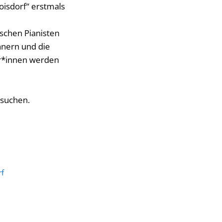
oisdorf“ erstmals
ischen Pianisten
nnern und die
ler*innen werden
esuchen.
rf