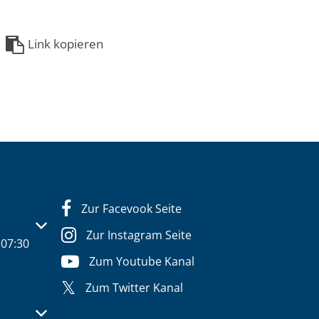
Link kopieren
Zur Facevook Seite
s- oder Schließzeiten auszublenden
Zur Instagram Seite
07:30
Zum Youtube Kanal
Zum Twitter Kanal
s- oder Schließzeiten auszublenden