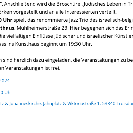
“. Anschließend wird die Broschüre „Jüdisches Leben in Tr
rken vorgestellt und an alle Interessierten verteilt.
0 Uhr
spielt das renommierte Jazz Trio des israelisch-belg
thaus
, Mühlheimerstraße 23. Hier begegnen sich das Eri
e vielfältigen Einflüsse jüdischer und israelischer Künst
lass ins Kunsthaus beginnt um 19:30 Uhr.
n sind herzlich dazu eingeladen, die Veranstaltungen zu b
len Veranstaltungen ist frei.
 2024
:
00 Uhr
tz & Johanneskirche, Jahnplatz & Viktoriastraße 1, 53840 Troisdo