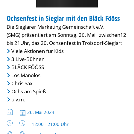
Bläck
INNENSTADT-FEST
Fööss
Ochsenfest in Sieglar mit den Bläck Fööss
KATEGORIE: INNENSTADT-FEST
Die Sieglarer Marketing Gemeinschaft e.V.
(SMG) präsentiert am Sonntag, 26. Mai, zwischen12
bis 21Uhr, das 20. Ochsenfest in Troisdorf-Sieglar:
Viele Aktionen für Kids
3 Live-Bühnen
BLÄCK FÖÖSS
Los Manolos
Chris Sax
Ochs am Spieß
u.v.m.
Datum:
26. Mai 2024
Uhrzeit:
12:00 - 21:00 Uhr