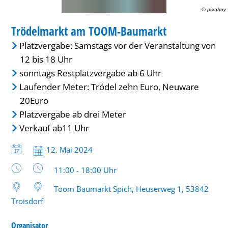
© pixabay
MARKT
Trödelmarkt am TOOM-Baumarkt
KATEGORIE: MARKT
Platzvergabe: Samstags vor der Veranstaltung von
12 bis 18 Uhr
sonntags Restplatzvergabe ab 6 Uhr
Laufender Meter: Trödel zehn Euro, Neuware
20Euro
Platzvergabe ab drei Meter
Verkauf ab11 Uhr
Datum:
12. Mai 2024
Uhrzeit:
11:00 - 18:00 Uhr
Toom Baumarkt Spich, Heuserweg 1, 53842
Troisdorf
Organisator