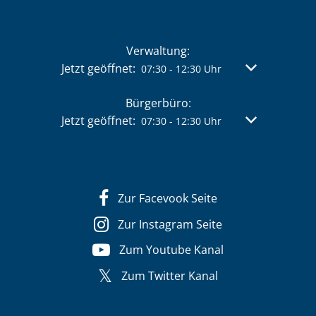
Verwaltung:
Klicken, um weitere Öffnungs- oder Schließzeit
Jetzt geöffnet:
Von 07:30 bis 
07:30
-
12:30
Uhr
Bürgerbüro:
Klicken, um weitere Öffnungs- oder Schließzeit
Jetzt geöffnet:
Von 07:30 bis 
07:30
-
12:30
Uhr
Zur Facevook Seite
Zur Instagram Seite
Zum Youtube Kanal
Zum Twitter Kanal