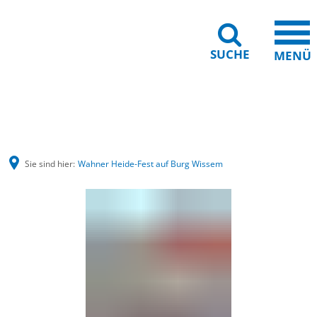
SUCHE
MENÜ
Barrierefreiheit
Leichte Sprache
Sie sind hier:
Wahner Heide-Fest auf Burg Wissem
Wahner
Heide-
Fest
auf
Burg