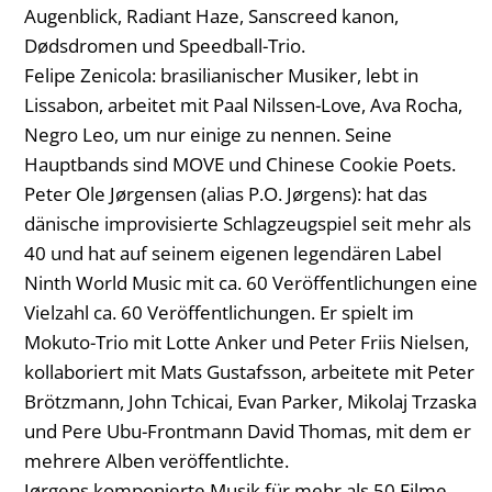
Augenblick, Radiant Haze, Sanscreed kanon,
Dødsdromen und Speedball-Trio.
Felipe Zenicola: brasilianischer Musiker, lebt in
Lissabon, arbeitet mit Paal Nilssen-Love, Ava Rocha,
Negro Leo, um nur einige zu nennen. Seine
Hauptbands sind MOVE und Chinese Cookie Poets.
Peter Ole Jørgensen (alias P.O. Jørgens): hat das
dänische improvisierte Schlagzeugspiel seit mehr als
40 und hat auf seinem eigenen legendären Label
Ninth World Music mit ca. 60 Veröffentlichungen eine
Vielzahl ca. 60 Veröffentlichungen. Er spielt im
Mokuto-Trio mit Lotte Anker und Peter Friis Nielsen,
kollaboriert mit Mats Gustafsson, arbeitete mit Peter
Brötzmann, John Tchicai, Evan Parker, Mikolaj Trzaska
und Pere Ubu-Frontmann David Thomas, mit dem er
mehrere Alben veröffentlichte.
Jørgens komponierte Musik für mehr als 50 Filme