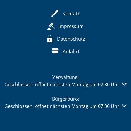
Kontakt
Impressum
Datenschutz
Anfahrt
Verwaltung:
Klicken, um weitere Öffnungs- oder Schließzeiten auszub
Geschlossen:
öffnet nächsten Montag um 07:30 Uhr
Bürgerbüro:
Klicken, um weitere Öffnungs- oder Schließzeiten auszub
Geschlossen:
öffnet nächsten Montag um 07:30 Uhr