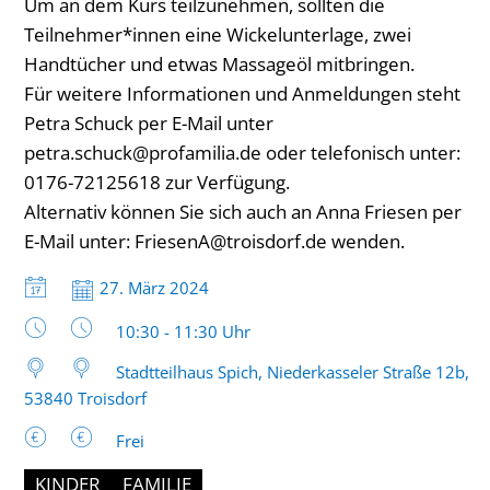
Um an dem Kurs teilzunehmen, sollten die
Teilnehmer*innen eine Wickelunterlage, zwei
Handtücher und etwas Massageöl mitbringen.
Für weitere Informationen und Anmeldungen steht
Petra Schuck per E-Mail unter
petra.schuck@profamilia.de oder telefonisch unter:
0176-72125618 zur Verfügung.
Alternativ können Sie sich auch an Anna Friesen per
E-Mail unter: FriesenA@troisdorf.de wenden.
Datum:
27. März 2024
Uhrzeit:
10:30 - 11:30 Uhr
Stadtteilhaus Spich, Niederkasseler Straße 12b,
53840 Troisdorf
Frei
KINDER
FAMILIE