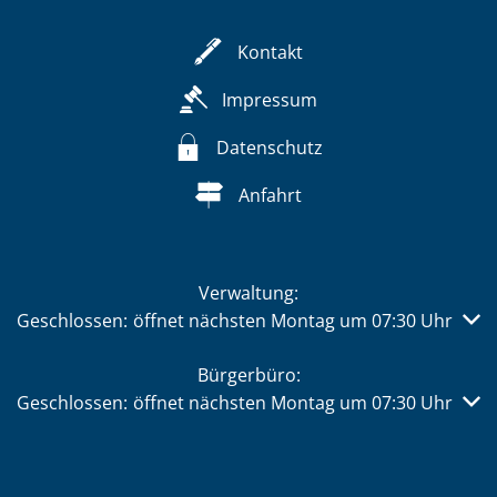
Kontakt
Impressum
Datenschutz
Anfahrt
Verwaltung:
Klicken, um weitere Öffnungs- oder Schließzeiten auszub
Geschlossen:
öffnet nächsten Montag um 07:30 Uhr
Bürgerbüro:
Klicken, um weitere Öffnungs- oder Schließzeiten auszub
Geschlossen:
öffnet nächsten Montag um 07:30 Uhr