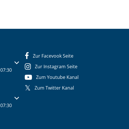
Zur Facevook Seite
s- oder Schließzeiten auszublenden
Zur Instagram Seite
07:30
Zum Youtube Kanal
Zum Twitter Kanal
s- oder Schließzeiten auszublenden
07:30