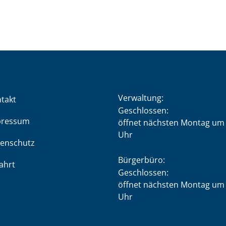
Verwaltung:
takt
Klicken, um weitere Öffnung
Geschlossen:
pressum
öffnet nächsten Montag um 
Uhr
enschutz
Bürgerbüro:
ahrt
Klicken, um weitere Öffnung
Geschlossen:
öffnet nächsten Montag um 
Uhr