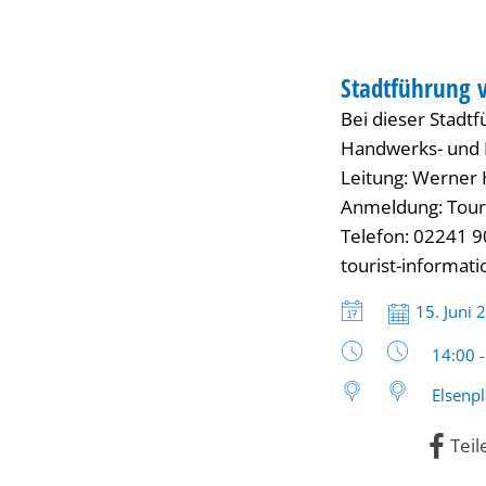
zur
FÜHRUNG
Geschichte
Stadtführung v
KATEGORIE: FÜH
Bei dieser Stadt
Troisdorfs
Handwerks- und I
Leitung: Werner
und
Anmeldung: Tour
Telefon: 02241 9
zurück
tourist-informat
Datum:
15. Juni 
(Tour
Uhrzeit
14:00 
2)
Elsenpl
Teil