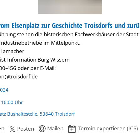
om Elsenplatz zur Geschichte Troisdorfs und zurü
RUNG
führung stehen die historischen Fachwerkhäuser der Stadt
ndustriebetriebe im Mittelpunkt.
 Hamacher
ist-Information Burg Wissem
00-456 oder per E-Mail:
ion@troisdorf.de
2024
:
- 16:00 Uhr
atz Bushaltestelle, 53840 Troisdorf
en
Mailen
Termin exportieren (ICS)
Posten