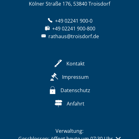
Kölner Straße 176, 53840 Troisdorf
+49 02241 900-0
+49 02241 900-800
rathaus@troisdorf.de
Kontakt
Impressum
Datenschutz
Anfahrt
Verwaltung:
Klicken, um weitere Öffnungs- oder Schließzeiten 
Geschlossen:
öffnet heute um 07:30 Uhr