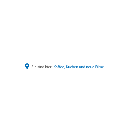
Sie sind hier:
Kaffee, Kuchen und neue Filme
Kaffee,
Kuchen
und