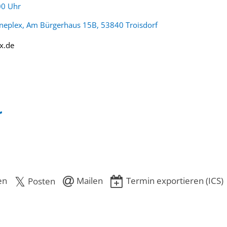
:
00 Uhr
ineplex, Am Bürgerhaus 15B, 53840 Troisdorf
x.de
r
en
Mailen
Termin exportieren (ICS)
Posten