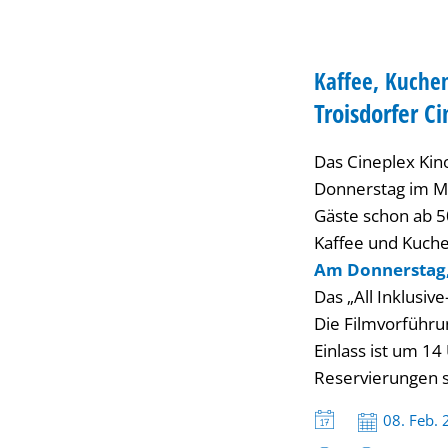
neue
SENIOREN
Filme
Kaffee, Kuche
KATEGORIE: SENI
Troisdorfer C
Das Cineplex Kino
Donnerstag im Mo
Gäste schon ab 5
Kaffee und Kuch
Am Donnerstag, 
Das „All Inklusiv
Die Filmvorführu
Einlass ist um 14
Reservierungen s
Datum:
08. Feb.