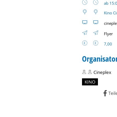
Uhrzeit
ab 15:
Kino C
cineple
Flyer
7,00
Organisato
Cineplex
KINO
Teil