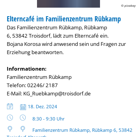
© pixabay
FAMILIENZENTRUM / KITA
Elterncafé im Familienzentrum Rübkamp
KATEGORIE: FAMILIENZENTRUM / KITA
Das Familienzentrum Rübkamp, Rübkamp
6, 53842 Troisdorf, lädt zum Elterncafé ein.
Bojana Korosa wird anwesend sein und Fragen zur
Erziehung beantworten.
Informationen:
Familienzentrum Rübkamp
Telefon: 02246/ 2187
E-Mail: KG_Ruebkamp@troisdorf.de
Datum:
18. Dez. 2024
Uhrzeit:
8:30 - 9:30 Uhr
Familienzentrum Rübkamp, Rübkamp 6, 53842