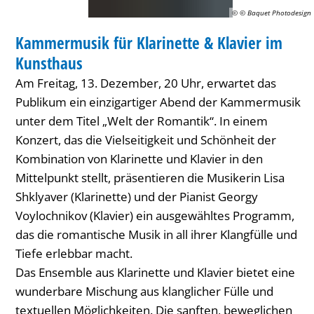
im
© © Baquet Photodesign
MUSIK
Kunsthaus
Kammermusik für Klarinette & Klavier im
KATEGORIE: MUSIK
Kunsthaus
Am Freitag, 13. Dezember, 20 Uhr, erwartet das
Publikum ein einzigartiger Abend der Kammermusik
unter dem Titel „Welt der Romantik“. In einem
Konzert, das die Vielseitigkeit und Schönheit der
Kombination von Klarinette und Klavier in den
Mittelpunkt stellt, präsentieren die Musikerin Lisa
Shklyaver (Klarinette) und der Pianist Georgy
Voylochnikov (Klavier) ein ausgewähltes Programm,
das die romantische Musik in all ihrer Klangfülle und
Tiefe erlebbar macht.
Das Ensemble aus Klarinette und Klavier bietet eine
wunderbare Mischung aus klanglicher Fülle und
textuellen Möglichkeiten. Die sanften, beweglichen