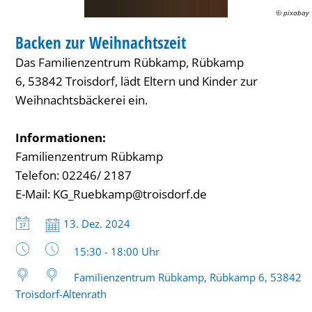
© pixabay
FAMILIENZENTRUM / KITA
Backen zur Weihnachtszeit
KATEGORIE: FAMILIENZENTRUM / KITA
Das Familienzentrum Rübkamp, Rübkamp
6, 53842 Troisdorf, lädt Eltern und Kinder zur
Weihnachtsbäckerei ein.
Informationen:
Familienzentrum Rübkamp
Telefon: 02246/ 2187
E-Mail: KG_Ruebkamp@troisdorf.de
Datum:
13. Dez. 2024
Uhrzeit:
15:30 - 18:00 Uhr
Familienzentrum Rübkamp, Rübkamp 6, 53842
Troisdorf-Altenrath