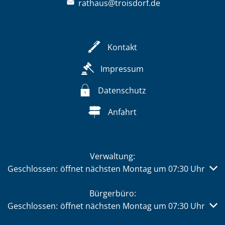
rathaus@troisdorf.de
Kontakt
Impressum
Datenschutz
Anfahrt
Verwaltung:
Klicken, um weitere Öffnungs- oder Schließzeiten auszub
Geschlossen:
öffnet nächsten Montag um 07:30 Uhr
Bürgerbüro:
Klicken, um weitere Öffnungs- oder Schließzeiten auszub
Geschlossen:
öffnet nächsten Montag um 07:30 Uhr