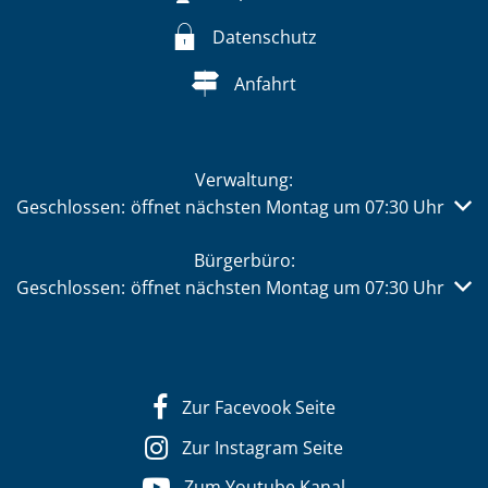
Datenschutz
Anfahrt
Verwaltung:
Klicken, um weitere Öffnungs- oder Schließzeiten auszub
Geschlossen:
öffnet nächsten Montag um 07:30 Uhr
Bürgerbüro:
Klicken, um weitere Öffnungs- oder Schließzeiten auszub
Geschlossen:
öffnet nächsten Montag um 07:30 Uhr
Zur Facevook Seite
Zur Instagram Seite
Zum Youtube Kanal