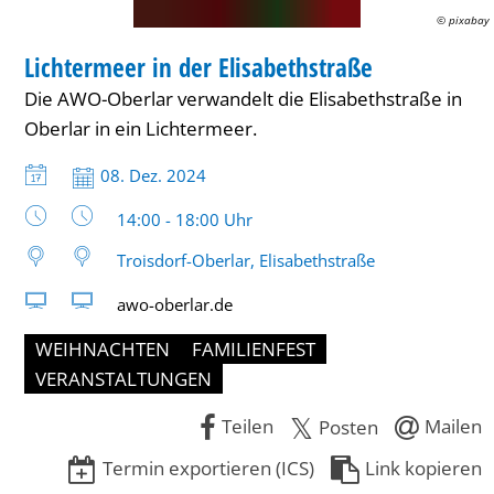
© pixabay
TREFFEN
Lichtermeer in der Elisabethstraße
KATEGORIE: TREFFEN
Die AWO-Oberlar verwandelt die Elisabethstraße in
Oberlar in ein Lichtermeer.
Datum:
08. Dez. 2024
Uhrzeit:
14:00 - 18:00 Uhr
Troisdorf-Oberlar, Elisabethstraße
awo-oberlar.de
WEIHNACHTEN
FAMILIENFEST
VERANSTALTUNGEN
Teilen
Mailen
Posten
Termin exportieren (ICS)
Link kopieren