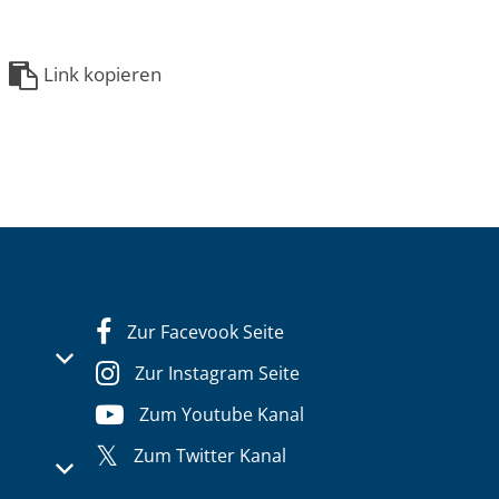
Link kopieren
Zur Facevook Seite
s- oder Schließzeiten auszublenden
Zur Instagram Seite
Zum Youtube Kanal
Zum Twitter Kanal
s- oder Schließzeiten auszublenden