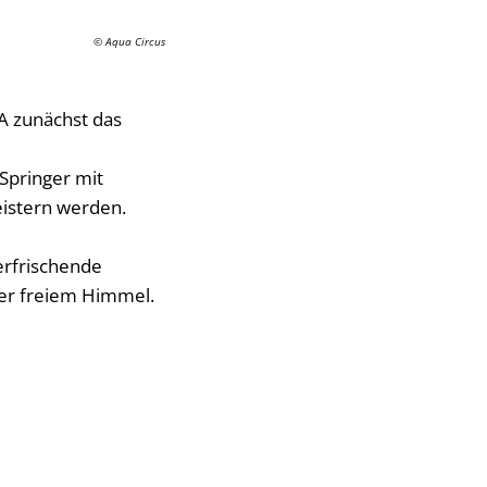
© Aqua Circus
A zunächst das
 Springer mit
eistern werden.
erfrischende
ter freiem Himmel.