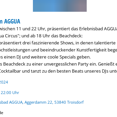
im AGGUA
ER
wischen 11 und 22 Uhr, präsentiert das Erlebnisbad AGGU
a Circus"; und ab 18 Uhr das Beachdeck:
räsentiert drei faszinierende Shows, in denen talentierte
chstleistungen und beeindruckender Kunstfertigkeit beg
 einen DJ und weitere coole Specials geben.
as Beachdeck zu einer unvergesslichen Party ein. Genießt 
 Cocktailbar und tanzt zu den besten Beats unseres DJs un
 2024
:
- 22:00 Uhr
isbad AGGUA, Aggerdamm 22, 53840 Troisdorf
de