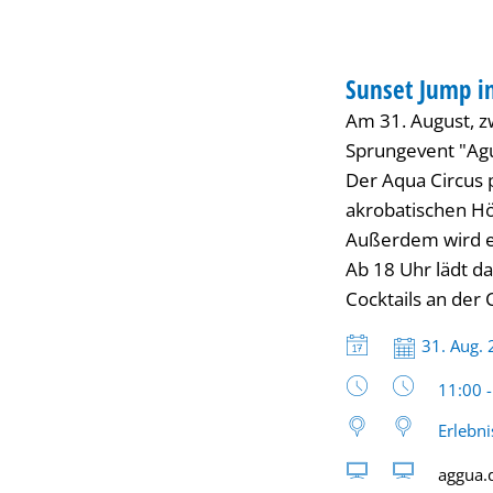
AGGUA
KINDER
Sunset Jump 
KATEGORIE: KIND
Am 31. August, z
Sprungevent "Agu
Der Aqua Circus p
akrobatischen Hö
Außerdem wird es
Ab 18 Uhr lädt d
Cocktails an der
Datum:
31. Aug.
Uhrzeit
11:00 
Erlebn
aggua.