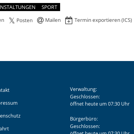
ANSTALTUNGEN
SPORT
en
Mailen
Termin exportieren (ICS)
Posten
Verwaltung:
takt
Klicken, um weitere Öffnung
Geschlossen:
pressum
öffnet heute um 07:30 Uhr
enschutz
Bürgerbüro:
Klicken, um weitere Öffnung
Geschlossen:
ahrt
öffnet heute um 07:30 Uhr