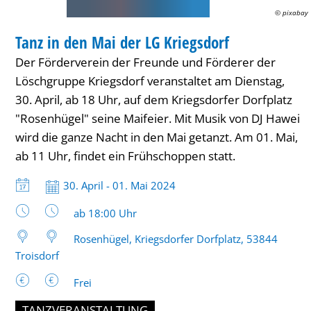
LG
© pixabay
VOLKSFEST
Kriegsdorf
Tanz in den Mai der LG Kriegsdorf
KATEGORIE: VOLKSFEST
Der Förderverein der Freunde und Förderer der
Löschgruppe Kriegsdorf veranstaltet am Dienstag,
30. April, ab 18 Uhr, auf dem Kriegsdorfer Dorfplatz
"Rosenhügel" seine Maifeier. Mit Musik von DJ Hawei
wird die ganze Nacht in den Mai getanzt. Am 01. Mai,
ab 11 Uhr, findet ein Frühschoppen statt.
Datum:
30. April - 01. Mai 2024
Uhrzeit:
ab 18:00 Uhr
Rosenhügel, Kriegsdorfer Dorfplatz, 53844
Troisdorf
Frei
TANZVERANSTALTUNG