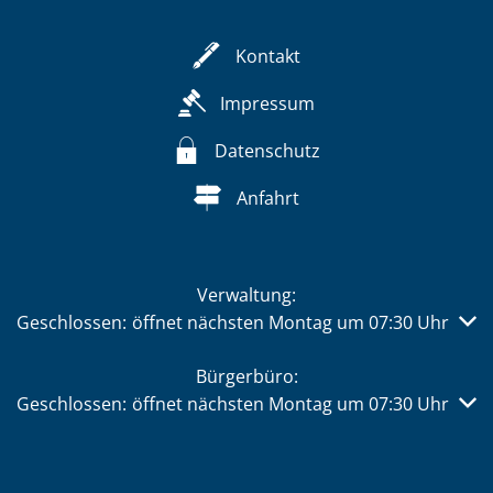
Kontakt
Impressum
Datenschutz
Anfahrt
Verwaltung:
Klicken, um weitere Öffnungs- oder Schließzeiten auszub
Geschlossen:
öffnet nächsten Montag um 07:30 Uhr
Bürgerbüro:
Klicken, um weitere Öffnungs- oder Schließzeiten auszub
Geschlossen:
öffnet nächsten Montag um 07:30 Uhr