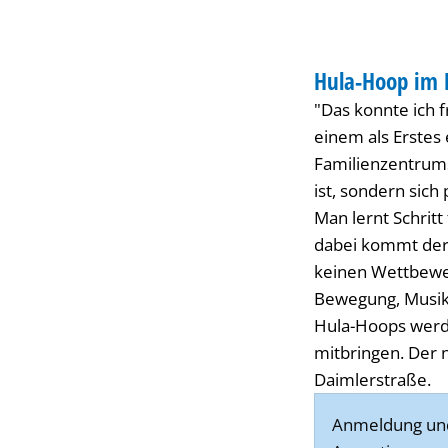
Familienzentrum
GESUNDHEIT
Daimlerstraße
Hula-Hoop im 
KATEGORIE: GESU
"Das konnte ich fr
einem als Erstes
Familienzentrums
ist, sondern sich
Man lernt Schrit
dabei kommt der s
keinen Wettbewer
Bewegung, Musik
Hula-Hoops werd
mitbringen. Der 
Daimlerstraße.
Anmeldung und 