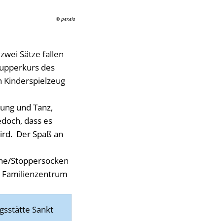
© pexels
 zwei Sätze fallen
nupperkurs des
n Kinderspielzeug
gung und Tanz,
jedoch, dass es
ird. Der Spaß an
uhe/Stoppersocken
m Familienzentrum
gsstätte Sankt