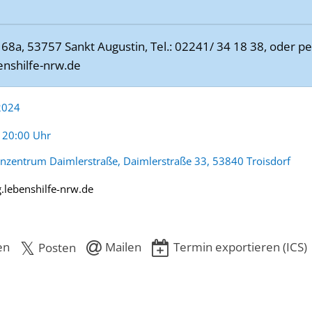
8a, 53757 Sankt Augustin, Tel.: 02241/ 34 18 38, oder per 
nshilfe-nrw.de
 2024
:
- 20:00 Uhr
enzentrum Daimlerstraße, Daimlerstraße 33, 53840 Troisdorf
.lebenshilfe-nrw.de
en
Mailen
Termin exportieren (ICS)
Posten