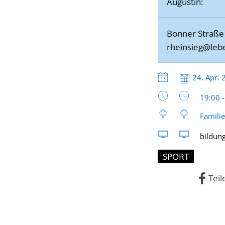
Augustin:
Bonner Straße 6
rheinsieg@lebe
Datum:
24. Apr.
Uhrzeit
19:00 
Famili
bildung
SPORT
Teil