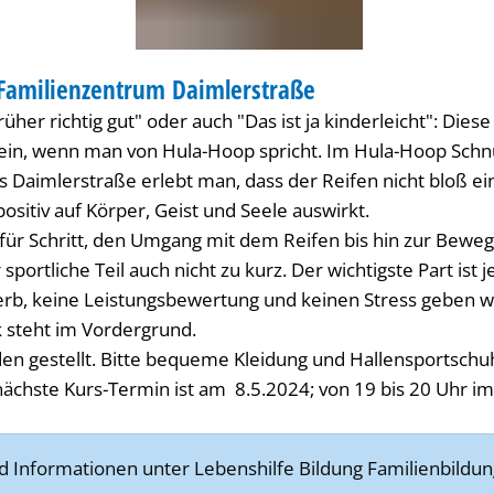
Familienzentrum Daimlerstraße
NDHEIT
üher richtig gut" oder auch "Das ist ja kinderleicht": Diese
 ein, wenn man von Hula-Hoop spricht. Im Hula-Hoop Sch
 Daimlerstraße erlebt man, dass der Reifen nicht bloß ei
 positiv auf Körper, Geist und Seele auswirkt.
t für Schritt, den Umgang mit dem Reifen bis hin zur Bewe
portliche Teil auch nicht zu kurz. Der wichtigste Part ist 
b, keine Leistungsbewertung und keinen Stress geben w
 steht im Vordergrund.
en gestellt. Bitte bequeme Kleidung und Hallensportsch
nächste Kurs-Termin ist am 8.5.2024; von 19 bis 20 Uhr i
Informationen unter Lebenshilfe Bildung Familienbildun