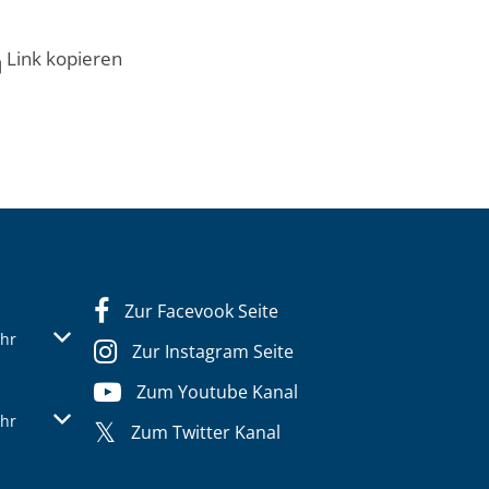
Link kopieren
Zur Facevook Seite
s- oder Schließzeiten auszublenden
Von 07:30 bis 12:30 Uhr
hr
Zur Instagram Seite
Zum Youtube Kanal
s- oder Schließzeiten auszublenden
Von 07:30 bis 12:30 Uhr
hr
Zum Twitter Kanal