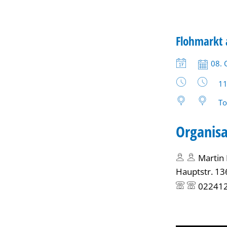
Baumarkt
MARKT
Flohmarkt
KATEGORIE: 
Datum:
08. 
Uh
11
To
Organisa
Martin 
Hauptstr. 13
02241