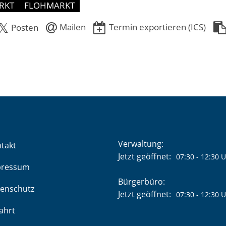
RKT
FLOHMARKT
Mailen
Termin exportieren (ICS)
Posten
Verwaltung:
takt
Klicken, um weitere Öffnung
Jetzt geöffnet:
07:30
-
12:30
U
pressum
Bürgerbüro:
enschutz
Klicken, um weitere Öffnung
Jetzt geöffnet:
07:30
-
12:30
U
ahrt