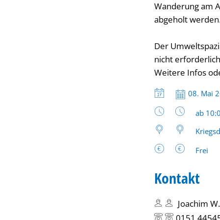
Wanderung am Am
abgeholt werden
Der Umweltspazie
nicht erforderlich
Weitere Infos od
Datum:
08. Mai 
Uhrzeit
ab 10:
Kriegs
Frei
Kontakt
Joachim W.
0151 4454