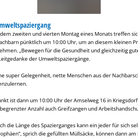
Umweltspaziergang
ELT
dem zweiten und vierten Montag eines Monats treffen sic
chbarn pünktlich um 10:00 Uhr, um an diesem kleinen Pr
nehmen. „Bewegen für die Gesundheit und gleichzeitig gu
 Leitgedanke der Umweltspaziergänge.
ne super Gelegenheit, nette Menschen aus der Nachbarsc
nzulernen.
punkt ist dann um 10:00 Uhr der Amselweg 16 in Kriegsdor
 begrenzter Anzahl auch Greifzangen und Arbeitshandsc
h die Länge des Spazierganges kann ein jeder für sich sel
phäen“, sprich die gefüllten Müllsäcke, können dann am 