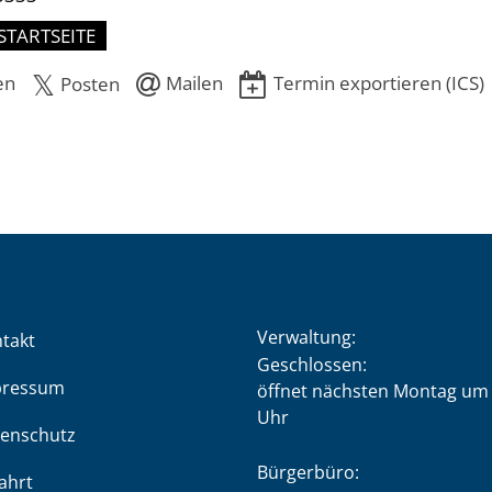
STARTSEITE
en
Mailen
Termin exportieren (ICS)
Posten
Verwaltung:
takt
Klicken, um weitere Öffnung
Geschlossen:
pressum
öffnet nächsten Montag um 
Uhr
enschutz
Bürgerbüro:
ahrt