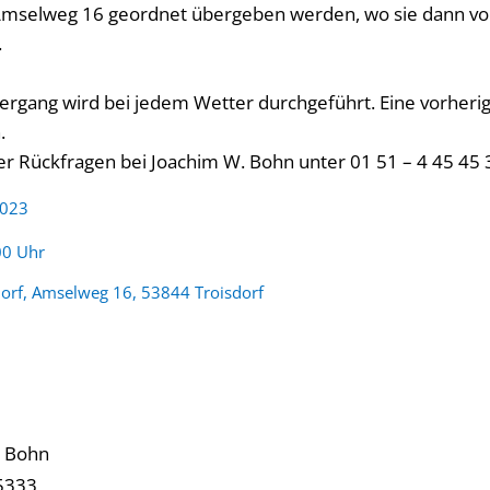
selweg 16 geordnet übergeben werden, wo sie dann vo
.
rgang wird bei jedem Wetter durchgeführt. Eine vorheri
.
er Rückfragen bei Joachim W. Bohn unter 01 51 – 4 45 45 
2023
:
00 Uhr
dorf, Amselweg 16, 53844 Troisdorf
 Bohn
5333