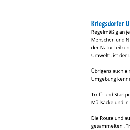
UMWELT
Kriegsdorfer 
KATEGORIE: UMW
Regelmäßig an je
Menschen und Na
der Natur teilzu
Umwelt“, ist der
Übrigens auch ei
Umgebung kenne
Treff- und Start
Müllsäcke und in
Die Route und auc
gesammelten „Tro