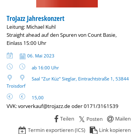
KONZERT
TroJazz Jahreskonzert
KATEGORIE: KONZERT
Leitung: Michael Kuhl
Straight ahead auf den Spuren von Count Basie,
Einlass 15:00 Uhr
Datum:
06. Mai 2023
Uhrzeit:
ab 16:00 Uhr
Saal "Zur Küz" Sieglar, Eintrachtstraße 1, 53844
Troisdorf
15,00
VVK: vorverkauf@trojazz.de oder 0171/3161539
Teilen
Mailen
Posten
Termin exportieren (ICS)
Link kopieren