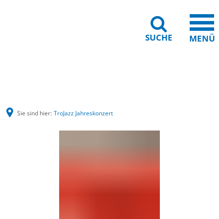
SUCHE
MENÜ
Barrierefreiheit
Leichte Sprache
Sie sind hier:
TroJazz Jahreskonzert
TroJazz
Jahreskonzert