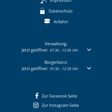
Impressum
Datenschutz
Anfahrt
Verwaltung:
Klicken, um weitere Öffnungs- oder Schließzeit
Jetzt geöffnet:
Von 07:30 bis 
07:30
-
12:30
Uhr
Bürgerbüro:
Klicken, um weitere Öffnungs- oder Schließzeit
Jetzt geöffnet:
Von 07:30 bis 
07:30
-
12:30
Uhr
Zur Facevook Seite
Zur Instagram Seite