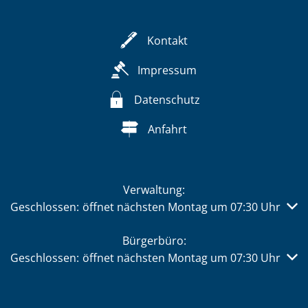
Kontakt
Impressum
Datenschutz
Anfahrt
Verwaltung:
Klicken, um weitere Öffnungs- oder Schließzeiten auszub
Geschlossen:
öffnet nächsten Montag um 07:30 Uhr
Bürgerbüro:
Klicken, um weitere Öffnungs- oder Schließzeiten auszub
Geschlossen:
öffnet nächsten Montag um 07:30 Uhr