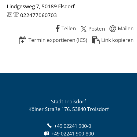
Lindgesweg 7, 50189 Elsdorf
022477060703
Teilen
Mailen
Posten
Termin exportieren (ICS)
Link kopieren
Stadt Troisdorf
Kölner Straße 176, 53840 Troisdorf
+49 02241 900-0
+49 02241 900-800