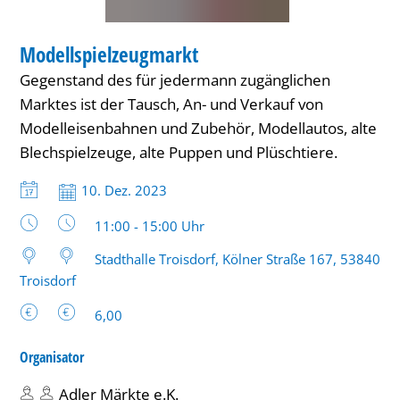
MARKT
Modellspielzeugmarkt
KATEGORIE: MARKT
Gegenstand des für jedermann zugänglichen
Marktes ist der Tausch, An- und Verkauf von
Modelleisenbahnen und Zubehör, Modellautos, alte
Blechspielzeuge, alte Puppen und Plüschtiere.
Datum:
10. Dez. 2023
Uhrzeit:
11:00 - 15:00 Uhr
Stadthalle Troisdorf, Kölner Straße 167, 53840
Troisdorf
6,00
Organisator
Adler Märkte e.K.