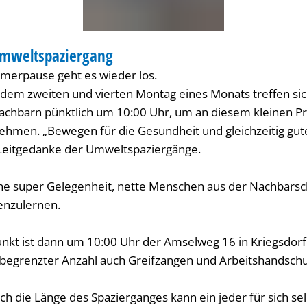
Umweltspaziergang
ELT
merpause geht es wieder los.
dem zweiten und vierten Montag eines Monats treffen sic
chbarn pünktlich um 10:00 Uhr, um an diesem kleinen Pr
nehmen. „Bewegen für die Gesundheit und gleichzeitig gu
 Leitgedanke der Umweltspaziergänge.
ne super Gelegenheit, nette Menschen aus der Nachbarsc
nzulernen.
punkt ist dann um 10:00 Uhr der Amselweg 16 in Kriegsdor
 begrenzter Anzahl auch Greifzangen und Arbeitshandsc
h die Länge des Spazierganges kann ein jeder für sich sel