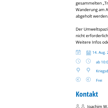
gesammelten „Tro
Wanderung am Am
abgeholt werden
Der Umweltspazie
nicht erforderlich
Weitere Infos od
Datum:
14. Aug.
Uhrzeit
ab 10:
Kriegs
Frei
Kontakt
Joachim W.