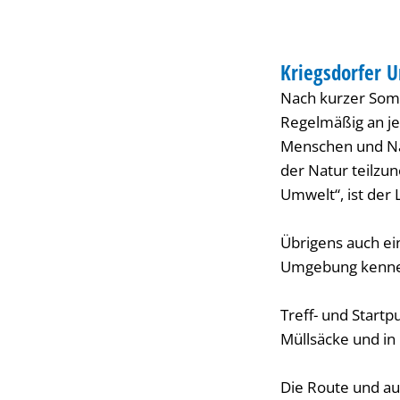
UMWELT
Kriegsdorfer 
KATEGORIE: UMW
Nach kurzer Som
Regelmäßig an je
Menschen und Na
der Natur teilzu
Umwelt“, ist der
Übrigens auch ei
Umgebung kenne
Treff- und Start
Müllsäcke und in
Die Route und auc