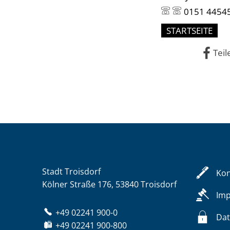
0151 4454
STARTSEITE
Teil
Stadt Troisdorf
Kon
Kölner Straße 176, 53840 Troisdorf
Im
+49 02241 900-0
Dat
+49 02241 900-800