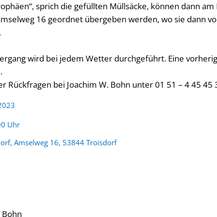
phäen“, sprich die gefüllten Müllsäcke, können dann am 
selweg 16 geordnet übergeben werden, wo sie dann vo
.
rgang wird bei jedem Wetter durchgeführt. Eine vorheri
.
er Rückfragen bei Joachim W. Bohn unter 01 51 – 4 45 45 
 2023
:
00 Uhr
dorf, Amselweg 16, 53844 Troisdorf
 Bohn