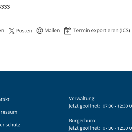
5333
en
Mailen
Termin exportieren (ICS)
Posten
Verwaltung:
takt
Klicken, um weitere Öffnung
Jetzt geöffnet:
07:30
-
12:30
U
pressum
Bürgerbüro:
enschutz
Klicken, um weitere Öffnung
Jetzt geöffnet:
07:30
-
12:30
U