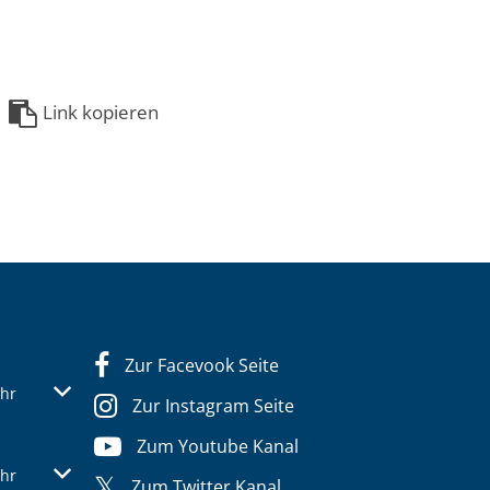
Link kopieren
Zur Facevook Seite
s- oder Schließzeiten auszublenden
Von 07:30 bis 12:30 Uhr
hr
Zur Instagram Seite
Zum Youtube Kanal
s- oder Schließzeiten auszublenden
Von 07:30 bis 12:30 Uhr
hr
Zum Twitter Kanal