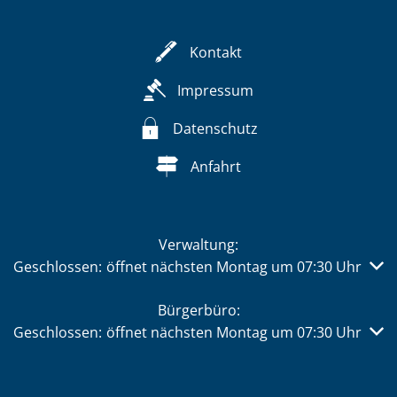
Kontakt
Impressum
Datenschutz
Anfahrt
Verwaltung:
Klicken, um weitere Öffnungs- oder Schließzeiten auszub
Geschlossen:
öffnet nächsten Montag um 07:30 Uhr
Bürgerbüro:
Klicken, um weitere Öffnungs- oder Schließzeiten auszub
Geschlossen:
öffnet nächsten Montag um 07:30 Uhr