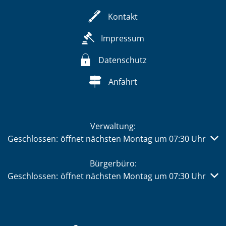
Kontakt
Impressum
Datenschutz
Anfahrt
Verwaltung:
Klicken, um weitere Öffnungs- oder Schließzeiten auszub
Geschlossen:
öffnet nächsten Montag um 07:30 Uhr
Bürgerbüro:
Klicken, um weitere Öffnungs- oder Schließzeiten auszub
Geschlossen:
öffnet nächsten Montag um 07:30 Uhr