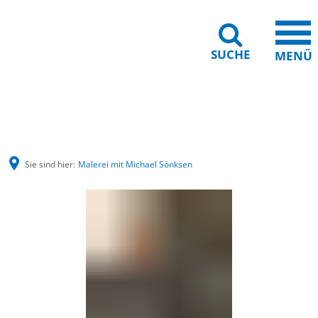
SUCHE
MENÜ
Barrierefreiheit
Leichte Sprache
Sie sind hier:
Malerei mit Michael Sönksen
Malerei
mit
Michael
Sönksen