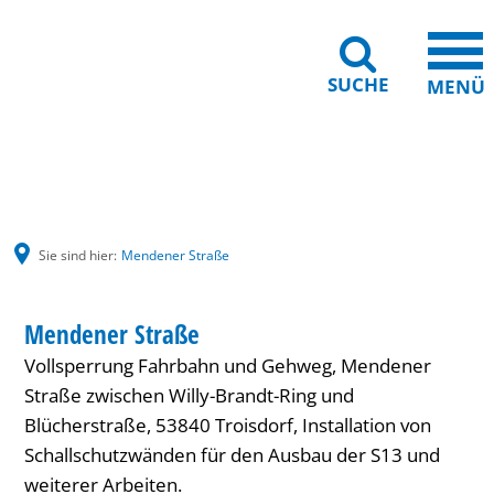
SUCHE
MENÜ
Gebärdensprache
Barrierefreiheit
Leichte Sprache
Sie sind hier:
Mendener Straße
Mendener
Mendener Straße
Straße
Vollsperrung Fahrbahn und Gehweg, Mendener
Straße zwischen Willy-Brandt-Ring und
Blücherstraße, 53840 Troisdorf, Installation von
Schallschutzwänden für den Ausbau der S13 und
weiterer Arbeiten.