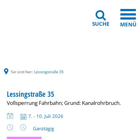
SUCHE
MENÜ
Gebärdensprache
Barrierefreiheit
Leichte Sprache
Sie sind hier:
Lessingstraße 35
Lessingstraße
Lessingstraße 35
35
Vollsperrung Fahrbahn; Grund: Kanalrohrbruch.
Datum:
7. - 10. Juli 2026
Uhrzeit:
Ganztägig