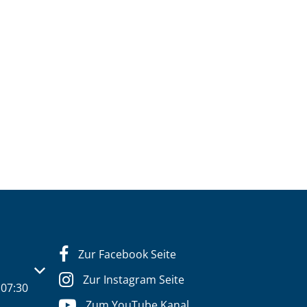
Zur Facebook Seite
s- oder Schließzeiten auszublenden
Zur Instagram Seite
07:30
Zum YouTube Kanal