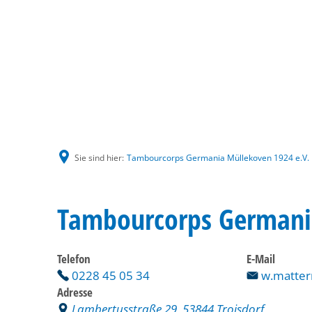
Sie sind hier:
Tambourcorps Germania Müllekoven 1924 e.V.
Tambourcorps Germania
Telefon
E-Mail
0228 45 05 34
w.matter
Adresse
Lambertusstraße 29, 53844 Troisdorf