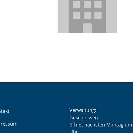
Verwaltung:
takt
Klicken, um weitere Öffnung
Geschlossen:
pressum
öffnet nächsten Montag um 
Uhr