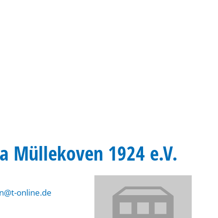
Gebärdensprache
Barrierefre
 Müllekoven 1924 e.V.
n@t-online.de