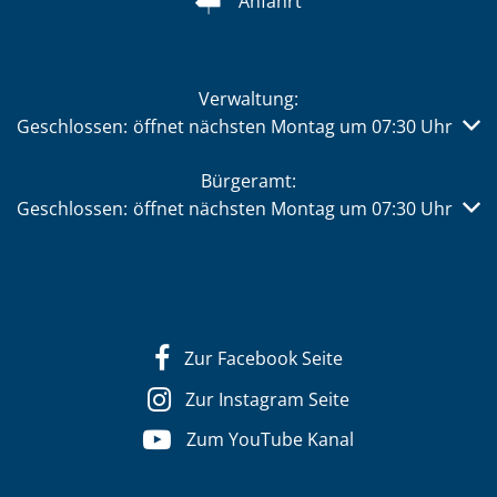
Anfahrt
Verwaltung:
Klicken, um weitere Öffnungs- oder Schließzeiten auszub
Geschlossen:
öffnet nächsten Montag um 07:30 Uhr
Bürgeramt:
Klicken, um weitere Öffnungs- oder Schließzeiten auszub
Geschlossen:
öffnet nächsten Montag um 07:30 Uhr
Zur Facebook Seite
Zur Instagram Seite
Zum YouTube Kanal