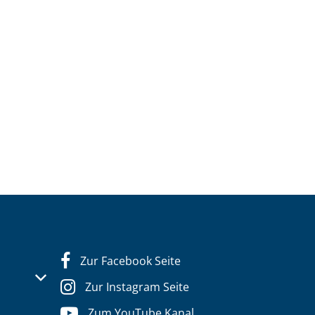
Zur Facebook Seite
s- oder Schließzeiten auszublenden
Zur Instagram Seite
Zum YouTube Kanal