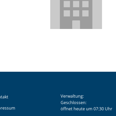
Verwaltung:
takt
Klicken, um weitere Öffnung
Geschlossen:
pressum
öffnet heute um 07:30 Uhr