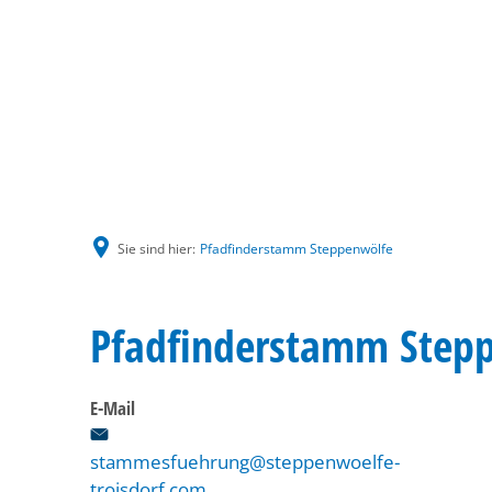
Sie sind hier:
Pfadfinderstamm Steppenwölfe
Pfadfinderstamm Step
E-Mail
stammesfuehrung@steppenwoelfe-
troisdorf.com