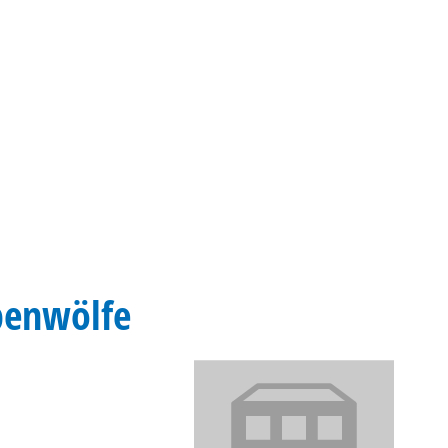
Gebärdensprache
Barrierefre
penwölfe