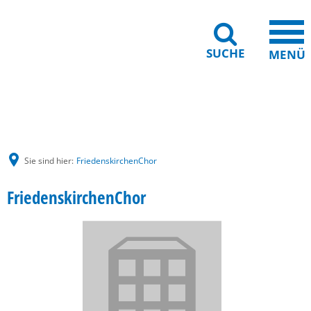
SUCHE
MENÜ
Gebärdensprache
Barrierefreiheit
Leichte Sprache
Sie sind hier:
FriedenskirchenChor
FriedenskirchenChor